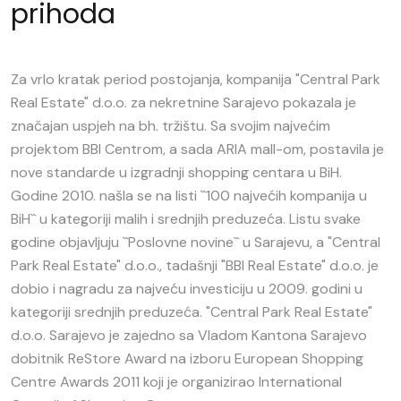
prihoda
Za vrlo kratak period postojanja, kompanija "Central Park
Real Estate" d.o.o. za nekretnine Sarajevo pokazala je
značajan uspjeh na bh. tržištu. Sa svojim najvećim
projektom BBI Centrom, a sada ARIA mall-om, postavila je
nove standarde u izgradnji shopping centara u BiH.
Godine 2010. našla se na listi ``100 najvećih kompanija u
BiH`` u kategoriji malih i srednjih preduzeća. Listu svake
godine objavljuju ``Poslovne novine`` u Sarajevu, a "Central
Park Real Estate" d.o.o., tadašnji "BBI Real Estate" d.o.o. je
dobio i nagradu za najveću investiciju u 2009. godini u
kategoriji srednjih preduzeća. "Central Park Real Estate"
d.o.o. Sarajevo je zajedno sa Vladom Kantona Sarajevo
dobitnik ReStore Award na izboru European Shopping
Centre Awards 2011 koji je organizirao International