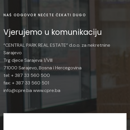
NAŠ ODGOVOR NEĆETE ČEKATI DUGO
Vjerujemo u komunikaciju
“CENTRAL PARK REAL ESTATE” d.o.o. za nekretnine
Sarajevo
Trg djece Sarajeva 1/VIII
71000 Sarajevo, Bosna i Hercegovina
tel: + 387 33 560 500
fax: + 387 33 560 501
info@cpre.ba www.cpre.ba