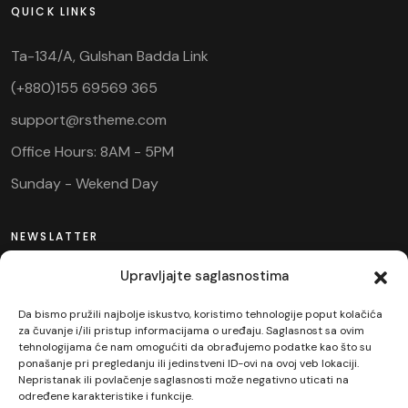
QUICK LINKS
Ta-134/A, Gulshan Badda Link
(+880)155 69569 365
support@rstheme.com
Office Hours: 8AM - 5PM
Sunday - Wekend Day
NEWSLATTER
Upravljajte saglasnostima
Da bismo pružili najbolje iskustvo, koristimo tehnologije poput kolačića
za čuvanje i/ili pristup informacijama o uređaju. Saglasnost sa ovim
tehnologijama će nam omogućiti da obrađujemo podatke kao što su
ponašanje pri pregledanju ili jedinstveni ID-ovi na ovoj veb lokaciji.
Nepristanak ili povlačenje saglasnosti može negativno uticati na
SUBSCRIBE
određene karakteristike i funkcije.