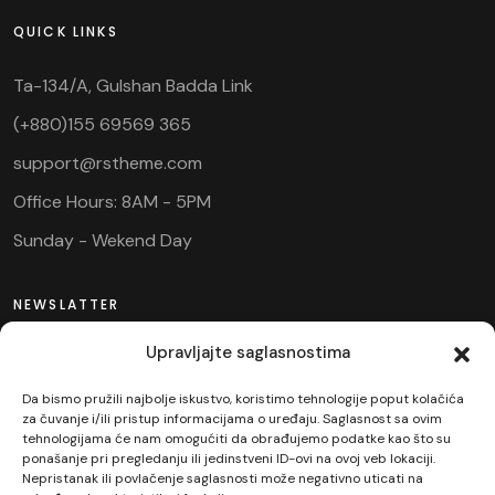
QUICK LINKS
Ta-134/A, Gulshan Badda Link
(+880)155 69569 365
support@rstheme.com
Office Hours: 8AM - 5PM
Sunday - Wekend Day
NEWSLATTER
Upravljajte saglasnostima
Da bismo pružili najbolje iskustvo, koristimo tehnologije poput kolačića
za čuvanje i/ili pristup informacijama o uređaju. Saglasnost sa ovim
tehnologijama će nam omogućiti da obrađujemo podatke kao što su
ponašanje pri pregledanju ili jedinstveni ID-ovi na ovoj veb lokaciji.
Nepristanak ili povlačenje saglasnosti može negativno uticati na
SUBSCRIBE